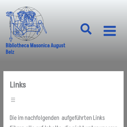
Zum
Inhalt
springen
Main
Bibliotheca Masonica August
Belz
Menu
Links
Die im nachfolgenden aufgeführten Links