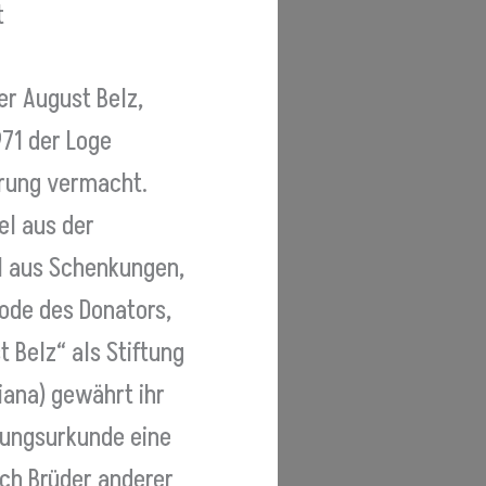
t
r August Belz,
971 der Loge
erung vermacht.
el aus der
el aus Schenkungen,
ode des Donators,
 Belz“ als Stiftung
diana) gewährt ihr
ftungsurkunde eine
ch Brüder anderer