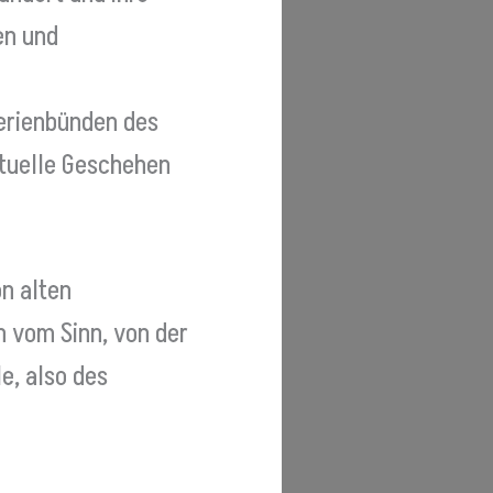
en und
erienbünden des
ituelle Geschehen
on alten
n vom Sinn, von der
e, also des