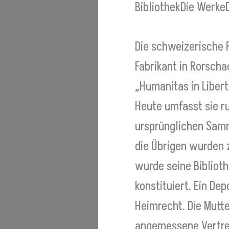
Bibliothek
Die Werke
Die schweizerische 
Fabrikant in Rorsch
„Humanitas in Liber
Heute umfasst sie r
ursprünglichen Samm
die Übrigen wurden 
wurde seine Bibliot
konstituiert. Ein De
Heimrecht. Die Mutte
angemessene Vertret