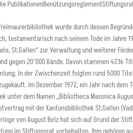
Die Publikationen
Benützungsreglement
Stiftungsra
Freimaurerbibliothek wurde durch dessen Begründe
ach, testamentarisch nach seinem Tode im Jahre 1
tate, St.Gallen“ zur Verwaltung und weiterer Förd
und gegen 20’000 Bände. Davon stammen 4236 Tit
lung. In der Zwischenzeit folgten rund 5000 Tit
zugekauft. Im Dezember 1972, ein Jahr nach dem T
hek unter dem Namen „Bibliotheca Masonica August
potvertrag mit der Kantonsbibliothek St.Gallen (Va
rloge von August Belz hat sich auf Grund der Sti
ung im Stiftungsrat vorbehalten. Ihm gehören au